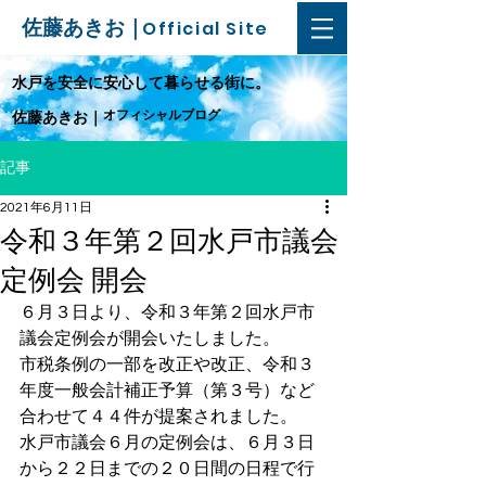
佐藤あきお｜
Official Site
​水戸を安全に安心して暮らせる街に。
オフィシャルブログ
佐藤あきお｜
記事
2021年6月11日
令和３年第２回水戸市議会
定例会 開会
６月３日より、令和３年第２回水戸市
議会定例会が開会いたしました。
市税条例の一部を改正や改正、令和３
年度一般会計補正予算（第３号）など
合わせて４４件が提案されました。
水戸市議会６月の定例会は、６月３日
から２２日までの２０日間の日程で行