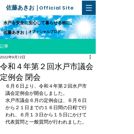
佐藤あきお｜
Official Site
​水戸を安全に安心して暮らせる街に。
オフィシャルブログ
佐藤あきお｜
記事
2022年9月12日
令和４年第２回水戸市議会
定例会 閉会
６月６日より、令和４年第２回水戸市
議会定例会が開会しました。
水戸市議会６月の定例会は、６月６日
から２１日までの１６日間の日程で行
われ、６月１３日から１５日にかけて
代表質問と一般質問が行われました。