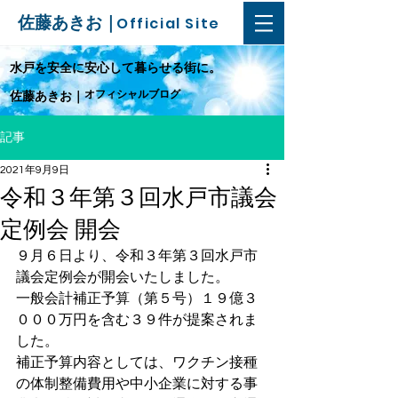
佐藤あきお｜
Official Site
​水戸を安全に安心して暮らせる街に。
オフィシャルブログ
佐藤あきお｜
記事
2021年9月9日
令和３年第３回水戸市議会
定例会 開会
９月６日より、令和３年第３回水戸市
議会定例会が開会いたしました。
一般会計補正予算（第５号）１９億３
０００万円を含む３９件が提案されま
した。
補正予算内容としては、ワクチン接種
の体制整備費用や中小企業に対する事