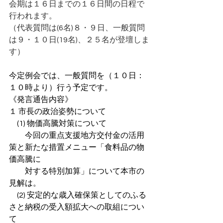
会期は１６日までの１６日間の日程で
行われます。
（代表質問は(6名)８・９日、一般質問
は９・１０日(19名)、２５名が登壇しま
す）
今定例会では、一般質問を（１０日：
１０時より）行う予定です。
《発言通告内容》
１ 市長の政治姿勢について
　(1) 物価高騰対策について
　　今回の重点支援地方交付金の活用
策と新たな措置メニュー「食料品の物
価高騰に
　　対する特別加算」について本市の
見解は。
　(2) 安定的な歳入確保策としてのふる
さと納税の受入額拡大への取組につい
て