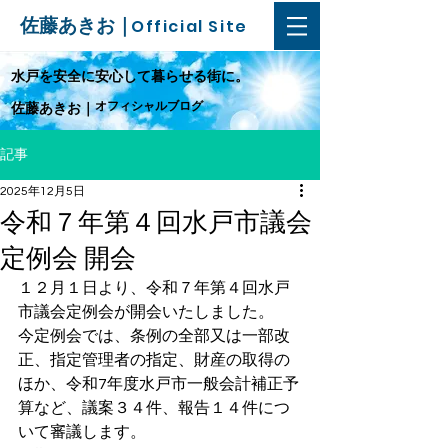
佐藤あきお｜
Official Site
​水戸を安全に安心して暮らせる街に。
オフィシャルブログ
佐藤あきお｜
記事
2025年12月5日
令和７年第４回水戸市議会
定例会 開会
１２月１日より、令和７年第４回水戸
市議会定例会が開会いたしました。
今定例会では、条例の全部又は一部改
正、指定管理者の指定、財産の取得の
ほか、令和7年度水戸市一般会計補正予
算など、議案３４件、報告１４件につ
いて審議します。