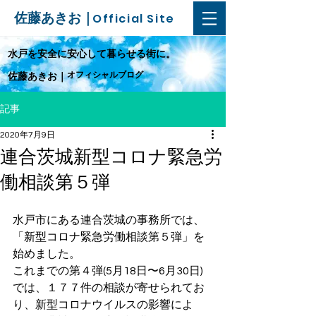
佐藤あきお｜
Official Site
​水戸を安全に安心して暮らせる街に。
オフィシャルブログ
佐藤あきお｜
記事
2020年7月9日
連合茨城新型コロナ緊急労
働相談第５弾
水戸市にある連合茨城の事務所では、
「新型コロナ緊急労働相談第５弾」を
始めました。
これまでの第４弾(5月18日〜6月30日)
では、１７７件の相談が寄せられてお
り、新型コロナウイルスの影響によ