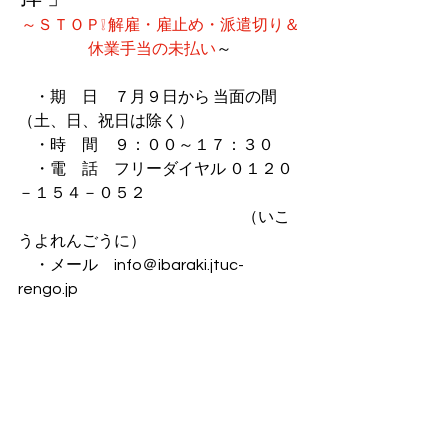
～ＳＴＯＰ❕ 解雇・雇止め・派遣切り＆
休業手当の未払い
～
　・期　日　７月９日から 当面の間
（土、日、祝日は除く）
　・時　間　９：００～１７：３０
　・電　話　フリーダイヤル ０１２０
－１５４－０５２
　　　　　　　　　　　　　　（いこ
うよれんごうに）
　・メール　info＠ibaraki.jtuc-
rengo.jp