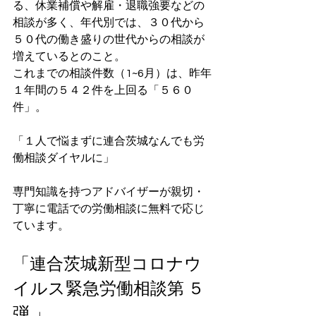
る、休業補償や解雇・退職強要などの
相談が多く、年代別では、３０代から
５０代の働き盛りの世代からの相談が
増えているとのこと。
これまでの相談件数（1~6月）は、昨年
１年間の５４２件を上回る「５６０
件」。
「１人で悩まずに連合茨城なんでも労
働相談ダイヤルに」
専門知識を持つアドバイザーが親切・
丁寧に電話での労働相談に無料で応じ
ています。　
「連合茨城新型コロナウ
イルス緊急労働相談第 ５ 
弾 」