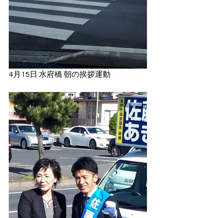
4月15日 水府橋 朝の挨拶運動