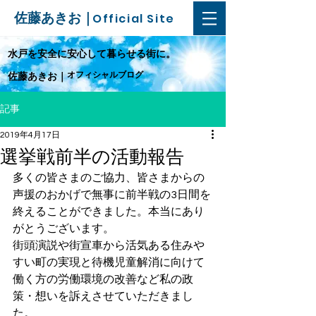
佐藤あきお｜
Official Site
​水戸を安全に安心して暮らせる街に。
オフィシャルブログ
佐藤あきお｜
記事
2019年4月17日
選挙戦前半の活動報告
多くの皆さまのご協力、皆さまからの
声援のおかげで無事に前半戦の3日間を
終えることができました。本当にあり
がとうございます。
街頭演説や街宣車から活気ある住みや
すい町の実現と待機児童解消に向けて
働く方の労働環境の改善など私の政
策・想いを訴えさせていただきまし
た。