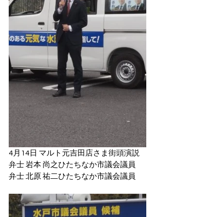
4月14日 マルト元吉田店さま街頭演説
弁士 岩本 尚之ひたちなか市議会議員
弁士 北原 祐二ひたちなか市議会議員