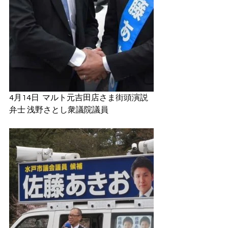
4月14日  マルト元吉田店さま街頭演説
弁士 浅野さとし衆議院議員