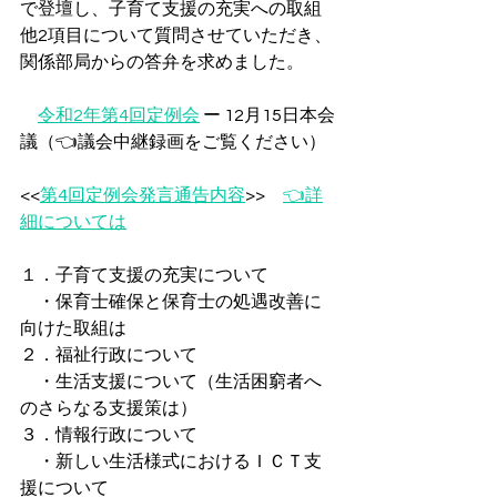
で登壇し、子育て支援の充実への取組
他2項目について質問させていただき、
関係部局からの答弁を求めました。
令和2年第4回定例会
 ー 12月15日本会
議（👈議会中継録画をご覧ください）
<<
第4回定例会発言通告内容
>>　
👈詳
細については
１．子育て支援の充実について
　・保育士確保と保育士の処遇改善に
向けた取組は
２．福祉行政について
　・生活支援について（生活困窮者へ
のさらなる支援策は） 
３．情報行政について
　・新しい生活様式におけるＩＣＴ支
援について