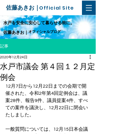
佐藤あきお｜
Official Site
​水戸を安全に安心して暮らせる街に。
オフィシャルブログ
佐藤あきお｜
記事
2020年12月24日
水戸市議会 第４回１２月定
例会
12月7日から12月22日までの会期で開
催された、令和2年第4回定例会は、議
案28件、報告9件、議員提案4件、すべ
ての案件を議決し、12月22日に閉会い
たしました。
一般質問については、12月15日本会議