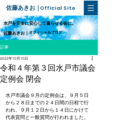
佐藤あきお｜
Official Site
​水戸を安全に安心して暮らせる街に。
オフィシャルブログ
佐藤あきお｜
記事
2022年10月10日
令和４年第３回水戸市議会
定例会 閉会
水戸市議会９月の定例会は、９月５日
から２８日までの２４日間の日程で行
われ、９月１２日から１４日にかけて
代表質問と一般質問が行われました。